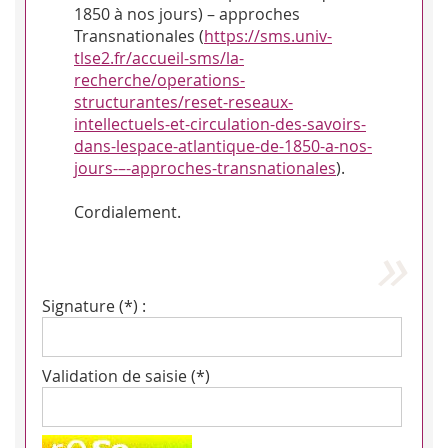
1850 à nos jours) – approches
Transnationales (
https://sms.univ-
tlse2.fr/accueil-sms/la-
recherche/operations-
structurantes/reset-reseaux-
intellectuels-et-circulation-des-savoirs-
dans-lespace-atlantique-de-1850-a-nos-
jours-–-approches-transnationales
).
Cordialement.
Signature (*) :
Validation de saisie (*)