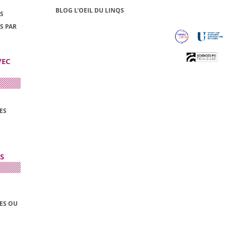
S
BLOG L'OEIL DU LINQS
S
S PAR
VEC
ES
S
LES OU