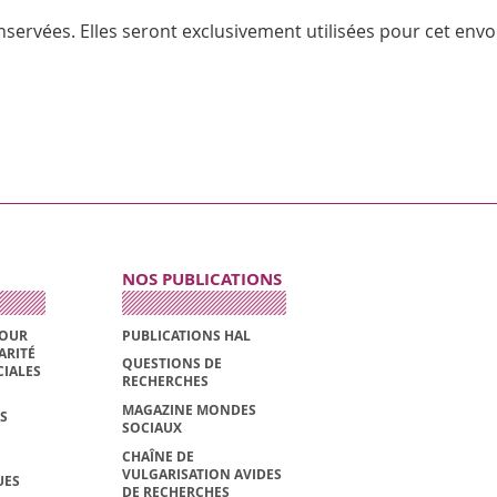
servées. Elles seront exclusivement utilisées pour cet envoi
NOS PUBLICATIONS
POUR
PUBLICATIONS HAL
ARITÉ
QUESTIONS DE
CIALES
RECHERCHES
MAGAZINE MONDES
S
SOCIAUX
CHAÎNE DE
VULGARISATION AVIDES
UES
DE RECHERCHES