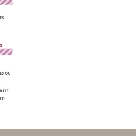
ES
S
LES OU
LITÉ
ST-