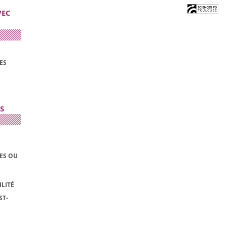
VEC
ES
S
LES OU
LITÉ
ST-