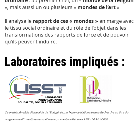
ordinaire
: au premier chef, un «
monde de la religion
», mais aussi un ou plusieurs «
mondes de l’art
».
Il analyse le
rapport de ces « mondes »
en marge avec
le tissu social ordinaire et du rôle de l’objet dans les
transformations des rapports de force et de pouvoir
qu’ils peuvent induire.
Laboratoires impliqués :
Ce projet bénéficie d'une aide de l’Etat gérée par l'Agence Nationale de la Recherche au titre du
programme d’Investissements d’avenir portant la référence ANR-l l -LABX-0066 .