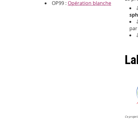
OP99 :
Opération blanche
sph
par
La
Ce projet 