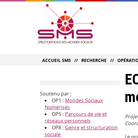
ACCUEIL SMS
RECHERCHE
OPÉRATI
EC
m
Soutenu par :
OP1 :
Mondes Sociaux
Numérisés
OP5 :
Parcours de vie et
Proje
réseaux personnels
Coord
OP8 :
Genre et structuration
sociale
Le pr