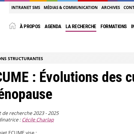
INTRANET SMS
MÉDIAS & COMMUNICATION
ARCHIVES
CON
À PROPOS
AGENDA
LA RECHERCHE
FORMATIONS
I
ONS STRUCTURANTES
UME : Évolutions des c
énopause
t de recherche 2023 - 2025
inatrice :
Cécile Charlap
ojet ECUME vise :