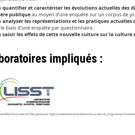
à
quantifier et caractériser les évolutions actuelles des
ère publique
au moyen d’une enquête sur un corpus de pre
à
analyser les représentations et les pratiques actuell
 le biais d’une enquête par questionnaire ;
à
saisir les effets de cette nouvelle culture sur la cultur
boratoires impliqués :
bénéficie d'une aide de l’Etat gérée par l'Agence Nationale de la Recherche au titre du programme d’Investis