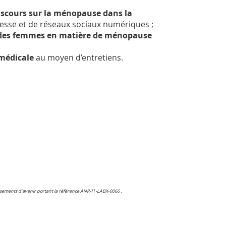
 discours sur la ménopause dans la
sse et de réseaux sociaux numériques ;
es des femmes en matière de ménopause
e médicale
au moyen d’entretiens.
sements d’avenir portant la référence ANR-l l -LABX-0066 .