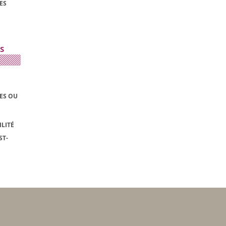
ES
S
LES OU
LITÉ
ST-